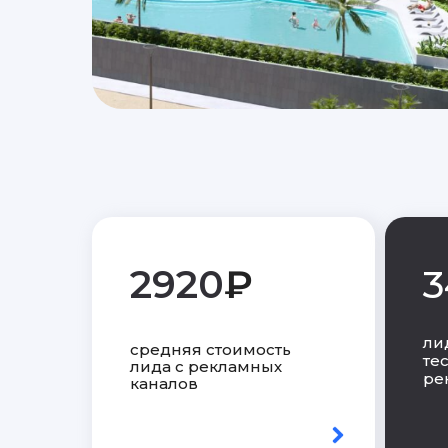
2920
₽
3
ли
средняя стоимость
те
лида с рекламных
ре
каналов