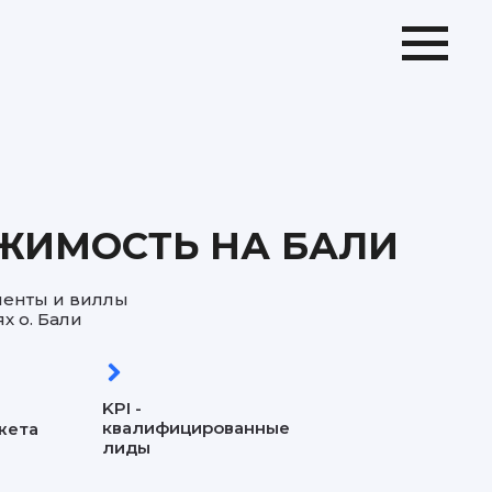
ЖИМОСТЬ НА БАЛИ
менты и виллы
х о. Бали
KPI -
квалифицированные
жета
лиды