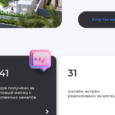
Хочу так ж
41
31
дов получено за
онлайн-встреч
стовый месяц с
реализовано за меся
кламных каналов